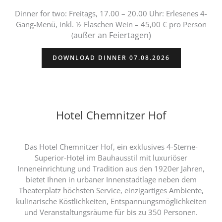
Dinner for two: Freitags, 17.00 – 20.00 Uhr: Erlesenes 4-
Gang-Menü, inkl. ½ Flaschen Wein – 45,00 € pro Person
außer an Feiertagen)
(
DOWNLOAD DINNER 07.08.2026
Hotel Chemnitzer Hof
Das Hotel Chemnitzer Hof, ein exklusives 4-Sterne-
Superior-Hotel im Bauhausstil mit luxuriöser
Inneneinrichtung und Tradition aus den 1920er Jahren,
bietet Ihnen in urbaner Innenstadtlage neben dem
Theaterplatz höchsten Service, einzigartiges Ambiente,
kulinarische Köstlichkeiten, Entspannungsmöglichkeiten
und Veranstaltungsräume für bis zu 350 Personen.